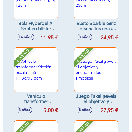
Bola Hypergel X-
Busto Sparkle Girlz
Shot en blister
diseña tus uñas,
(20.000 bolas de
incluye accesorios,
11,95 €
24,95 €
14 años
3 años
gel) 12cm
25cm
NOVEDAD
NOVEDAD
Vehiculo
Juego Pakal ¡revela
transformer
el objetivo y
fricción, escala 1:55
encuentra los
5,00 €
27,95 €
3 años
8 años
11'8x7x5'8cm
símbolos!
NOVEDAD
NOVEDAD