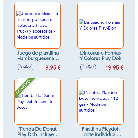
Modelos surtidos
Juego de plastilina
Dinosaurio Formas
Hamburguesería o
Y Colores Play-Doh
Heladería (Food
9,95 €
19,95 €
3 años
2 años
Truck) y accesorios
- Modelos surtidos
NOVEDAD
Tienda De Donut
Plastilina Playdoh
Play-Doh.Incluye 5
bote individual.