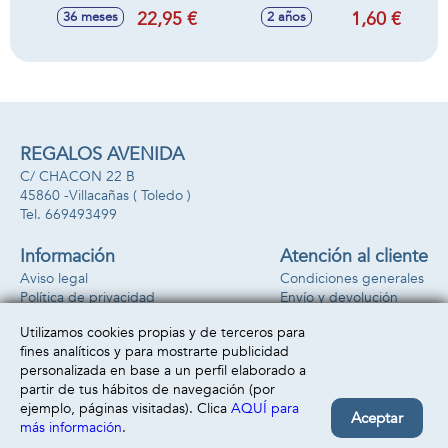
Botes.
112 grs - Modelos
22,95 €
1,60 €
36 meses
2 años
surtidos
REGALOS AVENIDA
C/ CHACON 22 B
45860 -
Villacañas
( Toledo )
669493499
Información
Atención al cliente
Aviso legal
Condiciones generales
Política de privacidad
Envío y devolución
Política de cookies
Contacto
Utilizamos cookies propias y de terceros para
Formas de pago
fines analíticos y para mostrarte publicidad
personalizada en base a un perfil elaborado a
partir de tus hábitos de navegación (por
ejemplo, páginas visitadas). Clica
AQUÍ para
Aceptar
más información
.