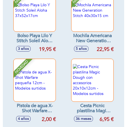
Bolso Playa Lilo Y
Mochila Americana
Stitch Soleil Aloha
New Generation
37x52x17cm
Stitch 40x30x15 cm
19,95 €
22,95 €
3 años
5 años
NOVEDAD
Pistola de agua X-
Cesta Picnic
Shot Warfare
plastilina Magic
pequeña 12cm -
Dough con
2,00 €
6,95 €
4 años
36 meses
Modelos surtidos
accesorios
20x10x12cm -