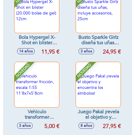
Bola Hypergel X-
Busto Sparkle Girlz
Shot en blister
diseña tus uñas,
(20.000 bolas de
incluye accesorios,
11,95 €
24,95 €
14 años
3 años
gel) 12cm
25cm
NOVEDAD
NOVEDAD
Vehiculo
Juego Pakal ¡revela
transformer
el objetivo y
fricción, escala 1:55
encuentra los
5,00 €
27,95 €
3 años
8 años
11'8x7x5'8cm
símbolos!