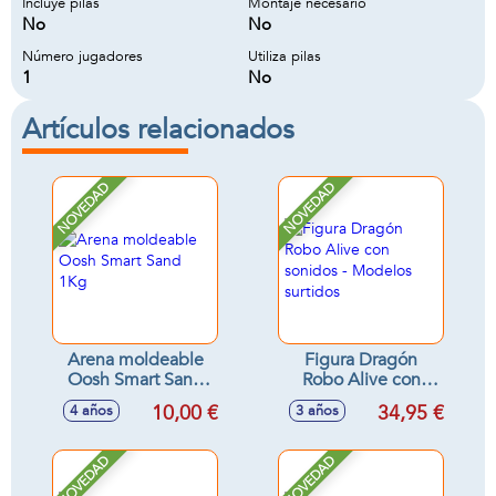
Incluye pilas
Montaje necesario
No
No
Número jugadores
Utiliza pilas
1
No
Artículos relacionados
NOVEDAD
NOVEDAD
Arena moldeable
Figura Dragón
Oosh Smart Sand
Robo Alive con
1Kg
sonidos - Modelos
10,00 €
34,95 €
4 años
3 años
surtidos
NOVEDAD
NOVEDAD