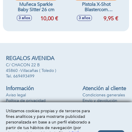
Muñeca Sparkle
Pistola X-Shot
Baby Sitter 26 cm
Blastercorn
Unicornio, incluye
10,00 €
9,95 €
3 años
3 años
16 dardos
REGALOS AVENIDA
C/ CHACON 22 B
45860 -
Villacañas
( Toledo )
669493499
Información
Atención al cliente
Aviso legal
Condiciones generales
Política de privacidad
Envío y devolución
Política de cookies
Contacto
Utilizamos cookies propias y de terceros para
Formas de pago
fines analíticos y para mostrarte publicidad
personalizada en base a un perfil elaborado a
partir de tus hábitos de navegación (por