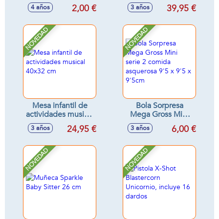
pequeña 12cm -
con varita mágica y
2,00 €
39,95 €
4 años
3 años
Modelos surtidos
accesorios 35 cm -
Modelos surtidos
NOVEDAD
NOVEDAD
Mesa infantil de
Bola Sorpresa
actividades musical
Mega Gross Mini
40x32 cm
serie 2 comida
24,95 €
6,00 €
3 años
3 años
asquerosa 9'5 x 9'5
x 9'5cm
NOVEDAD
NOVEDAD