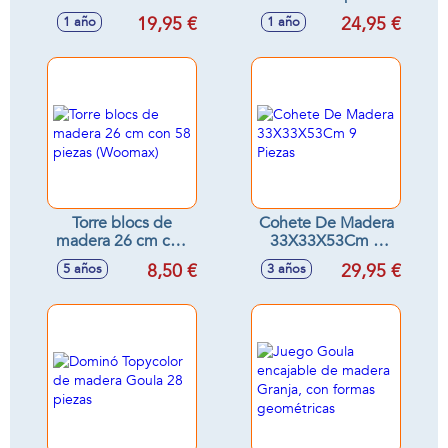
piezas
19,95 €
24,95 €
1 año
1 año
Torre blocs de
Cohete De Madera
madera 26 cm con
33X33X53Cm 9
58 piezas
Piezas
8,50 €
29,95 €
5 años
3 años
(Woomax)