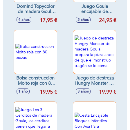
Dominó Topycolor
Juego Goula
de madera Goula
encajable de
28 piezas
madera Granja, con
17,95 €
24,95 €
4 años
5 años
formas geométricas
Bolsa construccion
Juego de destreza
Molto roja con 80
Hungry Monster de
piezas
madera Goula,
19,95 €
19,99 €
1 año
3 años
prepara la pizza
antes de que el
monstruo tragón se
lo coma