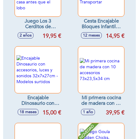
Juego Los 3
Cesta Encajable
Cerditos de
Bloques Infantiles
madera Goula, los
Con Asa Para
19,95 €
14,95 €
2 años
12 meses
cerditos tienen que
Transportar
llegar a casa antes
que el lobo
Encajable
Mi primera cocina
Dinosaurio con
de madera con 10
accesorios, luces y
accesorios
15,00 €
39,95 €
18 meses
1 año
sonidos
73x23,5x34 cm
32x7x27cm -
Modelos surtidos
NOVEDAD