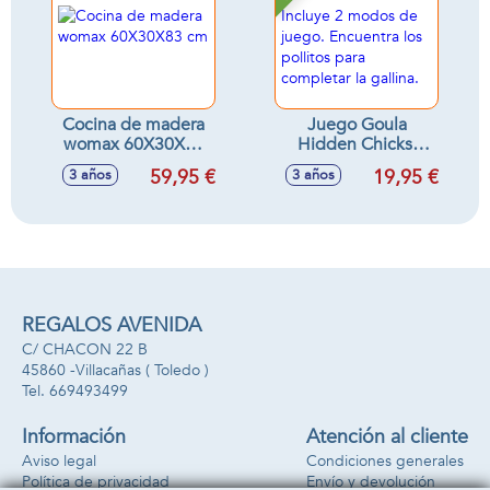
Cocina de madera
Juego Goula
womax 60X30X83
Hidden Chicks.
cm
Incluye 2 modos de
59,95 €
19,95 €
3 años
3 años
juego. Encuentra
los pollitos para
completar la
gallina.
REGALOS AVENIDA
C/ CHACON 22 B
45860 -
Villacañas
( Toledo )
669493499
Información
Atención al cliente
Aviso legal
Condiciones generales
Política de privacidad
Envío y devolución