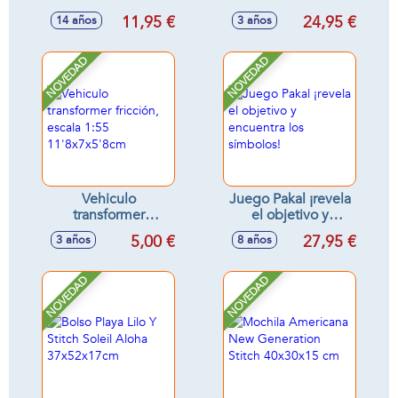
(20.000 bolas de
incluye accesorios,
11,95 €
24,95 €
14 años
3 años
gel) 12cm
25cm
NOVEDAD
NOVEDAD
Vehiculo
Juego Pakal ¡revela
transformer
el objetivo y
fricción, escala 1:55
encuentra los
5,00 €
27,95 €
3 años
8 años
11'8x7x5'8cm
símbolos!
NOVEDAD
NOVEDAD