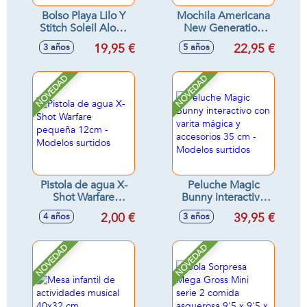
Bolso Playa Lilo Y
Mochila Americana
Stitch Soleil Aloha
New Generation
37x52x17cm
Stitch 40x30x15 cm
19,95 €
22,95 €
3 años
5 años
NOVEDAD
NOVEDAD
Pistola de agua X-
Peluche Magic
Shot Warfare
Bunny interactivo
pequeña 12cm -
con varita mágica y
2,00 €
39,95 €
4 años
3 años
Modelos surtidos
accesorios 35 cm -
Modelos surtidos
NOVEDAD
NOVEDAD