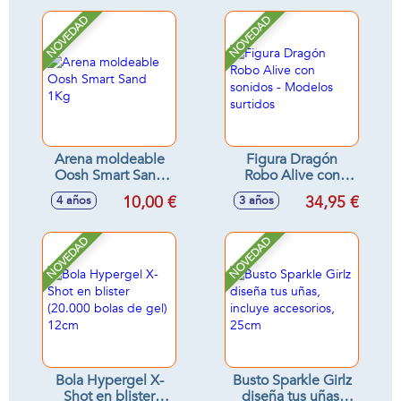
NOVEDAD
NOVEDAD
Arena moldeable
Figura Dragón
Oosh Smart Sand
Robo Alive con
1Kg
sonidos - Modelos
10,00 €
34,95 €
4 años
3 años
surtidos
NOVEDAD
NOVEDAD
Bola Hypergel X-
Busto Sparkle Girlz
Shot en blister
diseña tus uñas,