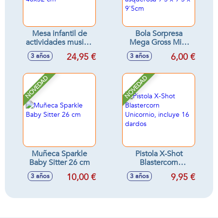
Mesa infantil de
Bola Sorpresa
actividades musical
Mega Gross Mini
40x32 cm
serie 2 comida
24,95 €
6,00 €
3 años
3 años
asquerosa 9'5 x 9'5
x 9'5cm
NOVEDAD
NOVEDAD
Muñeca Sparkle
Pistola X-Shot
Baby Sitter 26 cm
Blastercorn
Unicornio, incluye
10,00 €
9,95 €
3 años
3 años
16 dardos