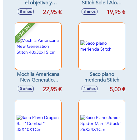
el objetivo y
Stitch Soleil Aloha
encuentra los
37x52x17cm
27,95 €
19,95 €
8 años
3 años
símbolos!
NOVEDAD
Mochila Americana
Saco plano
New Generation
merienda Stitch
Stitch 40x30x15 cm
22,95 €
5,00 €
5 años
4 años