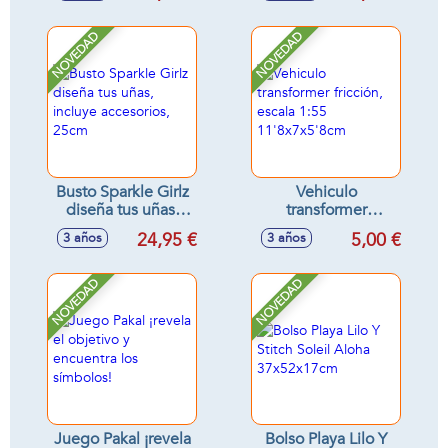
NOVEDAD
NOVEDAD
Busto Sparkle Girlz
Vehiculo
diseña tus uñas,
transformer
incluye accesorios,
fricción, escala 1:55
24,95 €
5,00 €
3 años
3 años
25cm
11'8x7x5'8cm
NOVEDAD
NOVEDAD
Juego Pakal ¡revela
Bolso Playa Lilo Y