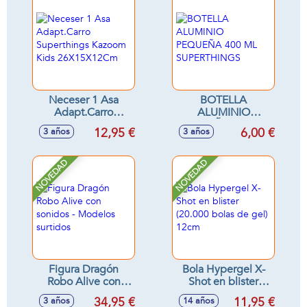
Neceser 1 Asa
BOTELLA
Adapt.Carro
ALUMINIO
Superthings
PEQUEÑA 400 ML
12,95 €
6,00 €
3 años
3 años
Kazoom Kids
SUPERTHINGS
26X15X12Cm
NOVEDAD
NOVEDAD
Figura Dragón
Bola Hypergel X-
Robo Alive con
Shot en blister
sonidos - Modelos
(20.000 bolas de
34,95 €
11,95 €
3 años
14 años
surtidos
gel) 12cm