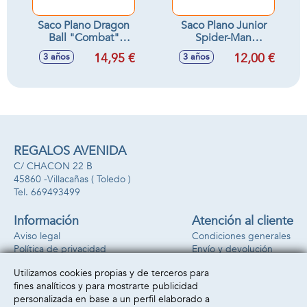
Saco Plano Dragon
Saco Plano Junior
Ball "Combat"
Spider-Man
35X40X1Cm
"Attack"
14,95 €
12,00 €
3 años
3 años
26X34X1Cm
REGALOS AVENIDA
C/ CHACON 22 B
45860 -
Villacañas
( Toledo )
669493499
Información
Atención al cliente
Aviso legal
Condiciones generales
Política de privacidad
Envío y devolución
Política de cookies
Contacto
Utilizamos cookies propias y de terceros para
Formas de pago
fines analíticos y para mostrarte publicidad
personalizada en base a un perfil elaborado a