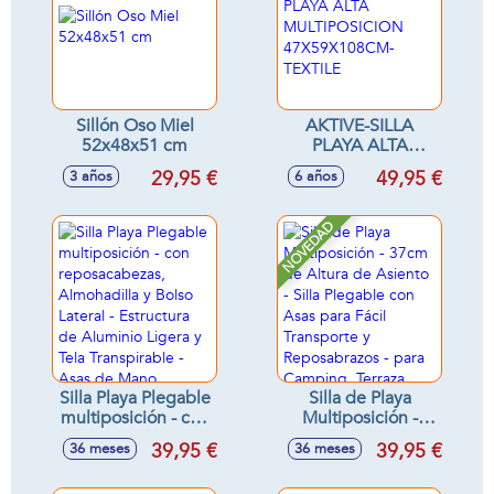
Sillón Oso Miel
AKTIVE-SILLA
52x48x51 cm
PLAYA ALTA
MULTIPOSICION
29,95 €
49,95 €
3 años
6 años
47X59X108CM-
TEXTILE
NOVEDAD
Silla Playa Plegable
Silla de Playa
multiposición - con
Multiposición -
reposacabezas,
37cm de Altura de
39,95 €
39,95 €
36 meses
36 meses
Almohadilla y Bolso
Asiento - Silla
Lateral - Estructura
Plegable con Asas