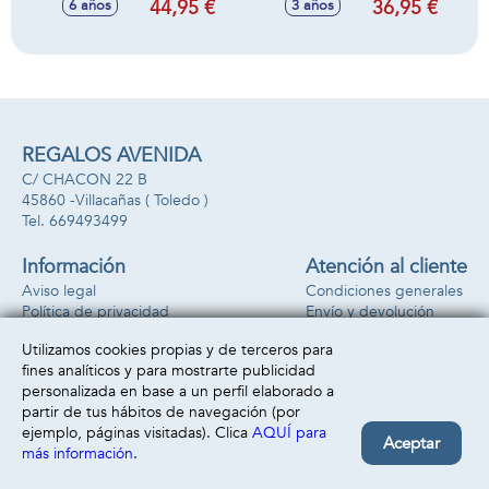
44,95 €
36,95 €
6 años
3 años
47X66X107CM
asas para
C/ASA-TEX
transportar,
81,5x63x60 cm, 22
cm altura asiento,
reposacabezas 25
cm
REGALOS AVENIDA
C/ CHACON 22 B
45860 -
Villacañas
( Toledo )
669493499
Información
Atención al cliente
Aviso legal
Condiciones generales
Política de privacidad
Envío y devolución
Política de cookies
Contacto
Utilizamos cookies propias y de terceros para
Formas de pago
fines analíticos y para mostrarte publicidad
personalizada en base a un perfil elaborado a
partir de tus hábitos de navegación (por
ejemplo, páginas visitadas). Clica
AQUÍ para
Aceptar
más información
.