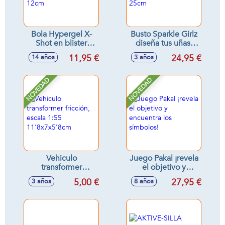
Bola Hypergel X-
Busto Sparkle Girlz
Shot en blister
diseña tus uñas,
(20.000 bolas de
incluye accesorios,
11,95 €
24,95 €
14 años
3 años
gel) 12cm
25cm
NOVEDAD
NOVEDAD
Vehiculo
Juego Pakal ¡revela
transformer
el objetivo y
fricción, escala 1:55
encuentra los
5,00 €
27,95 €
3 años
8 años
11'8x7x5'8cm
símbolos!