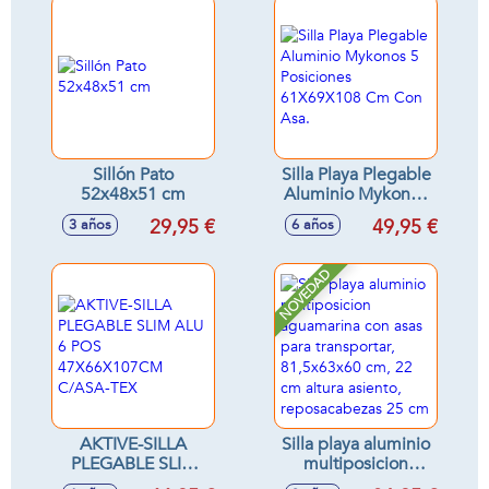
de Aluminio Ligera
para Fácil
y Tela Transpirable -
Transporte y
Asas de Mano
Reposabrazos -
integradas
para Camping,
Terraza, Jardín
Exterior - Textileno
y Aluminio (Rayas
Ocre)
Sillón Pato
Silla Playa Plegable
52x48x51 cm
Aluminio Mykonos
5 Posiciones
29,95 €
49,95 €
3 años
6 años
61X69X108 Cm
Con Asa.
NOVEDAD
AKTIVE-SILLA
Silla playa aluminio
PLEGABLE SLIM
multiposicion
ALU 6 POS
aguamarina con