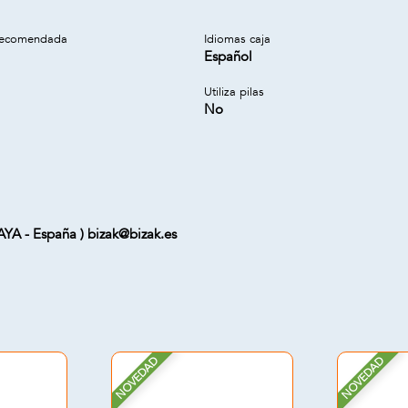
recomendada
Idiomas caja
Español
Utiliza pilas
No
CAYA - España ) bizak@bizak.es
NOVEDAD
NOVEDAD