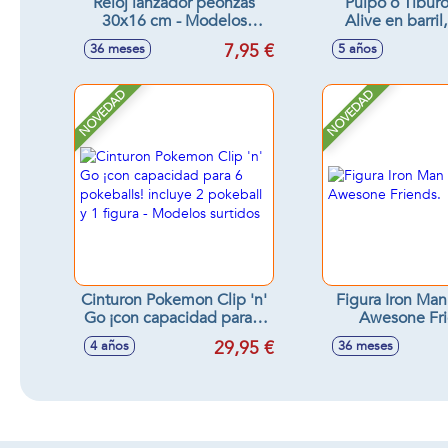
Reloj lanzador peonzas
Pulpo o Tibur
30x16 cm - Modelos
Alive en barril
surtidos
sorpresas, se a
7,95 €
36 meses
5 años
agua - Modelos 
NOVEDAD
NOVEDAD
Cinturon Pokemon Clip 'n'
Figura Iron Ma
Go ¡con capacidad para 6
Awesone Fri
pokeballs! incluye 2
29,95 €
4 años
36 meses
pokeball y 1 figura -
Modelos surtidos