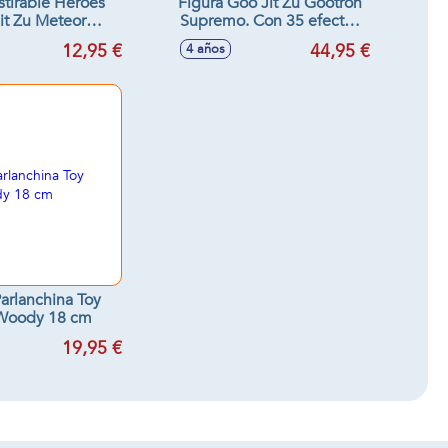
stirable Heroes
Figura Goo Jit Zu Gootron
it Zu Meteor
Supremo. Con 35 efectos
 22x15x8 cm -
de luz y sonido. 15x22x8
12,95 €
44,95 €
4 años
os surtidos
cm
Parlanchina Toy
 Woody 18 cm
19,95 €