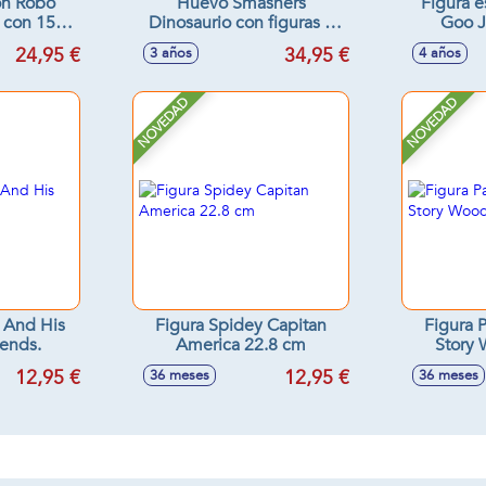
ón Robo
Huevo Smashers
Figura e
, con 15
Dinosaurio con figuras y
Goo J
ctiva en
35 sorpresas, añade agua
Madness
24,95 €
34,95 €
3 años
4 años
surtidos
para que haga efecto
Model
vapor, luces y sonidos
NOVEDAD
NOVEDAD
n And His
Figura Spidey Capitan
Figura 
ends.
America 22.8 cm
Story
12,95 €
12,95 €
36 meses
36 meses