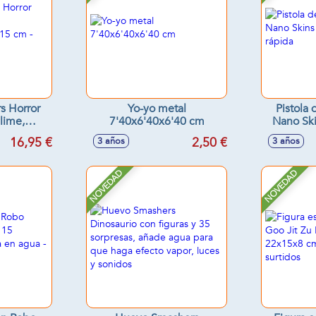
s Horror
Yo-yo metal
Pistola
lime,
7'40x6'40x6'40 cm
Nano Ski
30x15 cm -
16,95 €
2,50 €
3 años
3 años
tidos
NOVEDAD
NOVEDAD