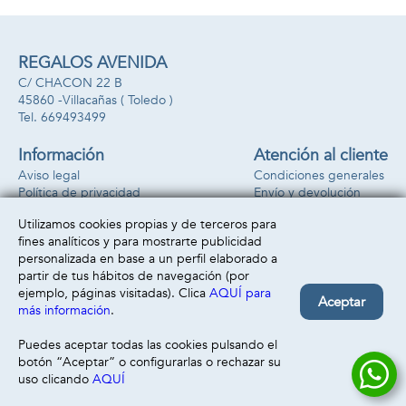
REGALOS AVENIDA
C/ CHACON 22 B
45860 -
Villacañas
( Toledo )
669493499
Información
Atención al cliente
Aviso legal
Condiciones generales
Política de privacidad
Envío y devolución
Política de cookies
Contacto
Utilizamos cookies propias y de terceros para
Formas de pago
fines analíticos y para mostrarte publicidad
personalizada en base a un perfil elaborado a
partir de tus hábitos de navegación (por
ejemplo, páginas visitadas). Clica
AQUÍ para
Aceptar
más información
.
Puedes aceptar todas las cookies pulsando el
botón “Aceptar” o configurarlas o rechazar su
uso clicando
AQUÍ