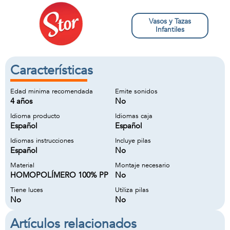
Vasos y Tazas
Infantiles
Características
Edad minima recomendada
Emite sonidos
4 años
No
Idioma producto
Idiomas caja
Español
Español
Idiomas instrucciones
Incluye pilas
Español
No
Material
Montaje necesario
HOMOPOLÍMERO 100% PP
No
Tiene luces
Utiliza pilas
No
No
Artículos relacionados