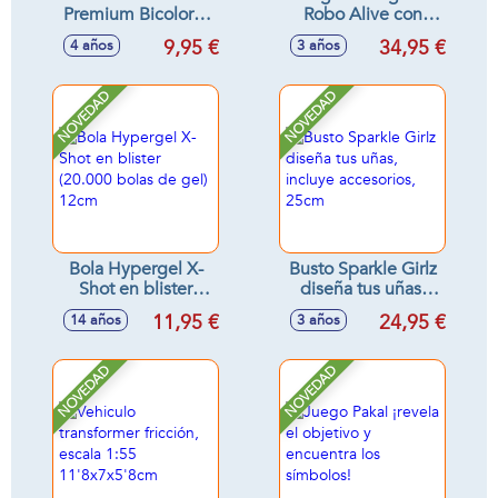
Premium Bicolor 3
Robo Alive con
Piezas Spiderman
sonidos - Modelos
9,95 €
34,95 €
4 años
3 años
Urban Web
surtidos
NOVEDAD
NOVEDAD
Bola Hypergel X-
Busto Sparkle Girlz
Shot en blister
diseña tus uñas,
(20.000 bolas de
incluye accesorios,
11,95 €
24,95 €
14 años
3 años
gel) 12cm
25cm
NOVEDAD
NOVEDAD