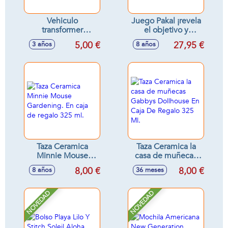
Vehiculo
Juego Pakal ¡revela
transformer
el objetivo y
fricción, escala 1:55
encuentra los
5,00 €
27,95 €
3 años
8 años
11'8x7x5'8cm
símbolos!
Taza Ceramica
Taza Ceramica la
Minnie Mouse
casa de muñecas
Gardening. En caja
Gabbys Dollhouse
8,00 €
8,00 €
8 años
36 meses
de regalo 325 ml.
En Caja De Regalo
325 Ml.
NOVEDAD
NOVEDAD