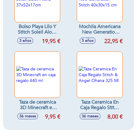
Bolso Playa Lilo Y
Mochila Americana
Stitch Soleil Aloha
New Generation
37x52x17cm
Stitch 40x30x15 cm
19,95 €
22,95 €
3 años
5 años
Taza de ceramica
Taza Ceramica En
3D Minecraft en
Caja Regalo Stitch
caja regalo 440 ml
& Angel Ohana 325
9,95 €
8,00 €
36 meses
36 meses
Ml