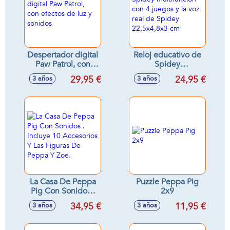
Despertador digital
Reloj educativo de
Paw Patrol, con
Spidey
efectos de luz y
multifuncion con 4
29,95 €
24,95 €
3 años
3 años
sonidos
juegos y la voz real
de Spidey
22,5x4,8x3 cm
La Casa De Peppa
Puzzle Peppa Pig
Pig Con Sonidos .
2x9
Incluye 10
34,95 €
11,95 €
3 años
3 años
Accesorios Y Las
Figuras De Peppa Y
Zoe.