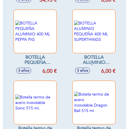
34,95 €
8,00 €
amplificador (altura
regulable)
60x30x17 cm
BOTELLA
BOTELLA
PEQUEÑA
ALUMINIO
ALUMINIO 400 ML
PEQUEÑA 400 ML
6,00 €
6,00 €
3 años
3 años
PEPPA PIG
SUPERTHINGS
Botella termo de
Botella termo de