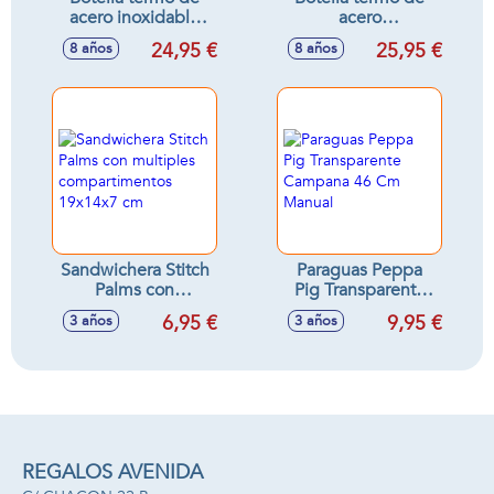
acero inoxidable
acero
Sonic 515 ml.
inoxidable.Dragon
24,95 €
25,95 €
8 años
8 años
Ball 515 ml
Sandwichera Stitch
Paraguas Peppa
Palms con
Pig Transparente
multiples
Campana 46 Cm
6,95 €
9,95 €
3 años
3 años
compartimentos
Manual
19x14x7 cm
REGALOS AVENIDA