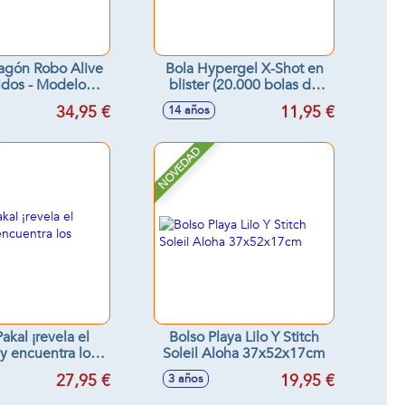
agón Robo Alive
Bola Hypergel X-Shot en
idos - Modelos
blister (20.000 bolas de
surtidos
gel) 12cm
34,95 €
11,95 €
14 años
NOVEDAD
akal ¡revela el
Bolso Playa Lilo Y Stitch
 y encuentra los
Soleil Aloha 37x52x17cm
ímbolos!
27,95 €
19,95 €
3 años