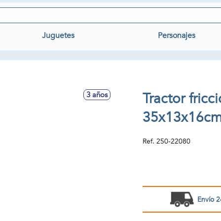
Juguetes
Personajes
Tractor fric
3 años
35x13x16cm 
Ref.
250-22080
Envío 2