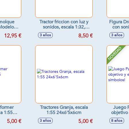
emolque
Tractor friccion con luz y
Figura Dr
Modelos
sonidos, escala 1:32,
con son
s
14x29x11cm - Modelos
12,95 €
8,50 €
3 años
3 años
surtidos
NOVEDAD
sformer
Tractores Granja, escala
Juego P
la 1:55
1:55 24x6'5x6cm
objetivo
8cm
s
5,00 €
5,00 €
3 años
8 años