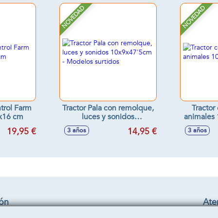
NOVEDAD
NOVEDAD
ntrol Farm
Tractor Pala con remolque,
Tractor
4x16 cm
luces y sonidos
animales
10x9x47'5cm - Modelos
19,95 €
14,95 €
3 años
3 años
surtidos
ión
Aten
Cond