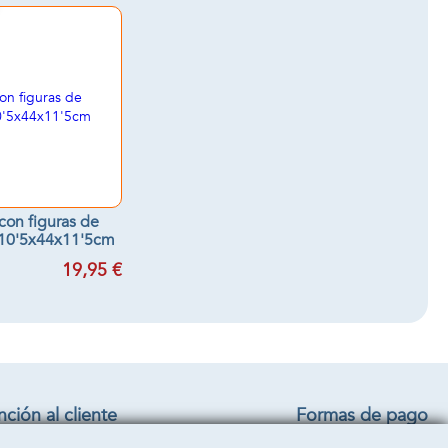
 con figuras de
 10'5x44x11'5cm
19,95 €
ción al cliente
Formas de pago
iciones generales