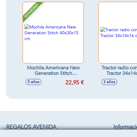
NOVEDAD
Mochila Americana New
Tractor radio co
Generation Stitch
Tractor 34x1
40x30x15 cm
22,95 €
5 años
3 años
REGALOS AVENIDA
Informac
C/ CHACON 22 B
Aviso legal