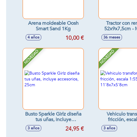
Arena moldeable Oosh
Tractor con r
Smart Sand 1Kg
52x9x7,5cm - 
surtido
10,00 €
4 años
36 meses
NOVEDAD
NOVEDAD
Busto Sparkle Girlz diseña
Vehiculo tran
tus uñas, incluye
fricción, esca
accesorios, 25cm
11'8x7x5'
24,95 €
3 años
3 años