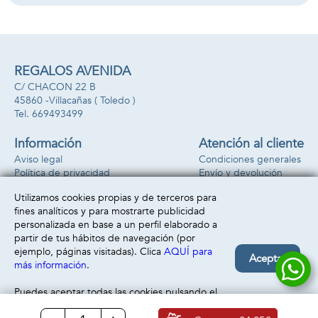
REGALOS AVENIDA
C/ CHACON 22 B
45860 -
Villacañas
( Toledo )
669493499
Información
Atención al cliente
Aviso legal
Condiciones generales
Política de privacidad
Envío y devolución
Política de cookies
Contacto
Utilizamos cookies propias y de terceros para
Formas de pago
fines analíticos y para mostrarte publicidad
personalizada en base a un perfil elaborado a
partir de tus hábitos de navegación (por
ejemplo, páginas visitadas). Clica
AQUÍ para
Aceptar
más información
.
Puedes aceptar todas las cookies pulsando el
botón “Aceptar” o configurarlas o rechazar su