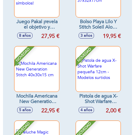
Juego Pakal ¡revela
Bolso Playa Lilo Y
el objetivo y
Stitch Soleil Aloha
encuentra los
37x52x17cm
27,95 €
19,95 €
8 años
3 años
símbolos!
NOVEDAD
NOVEDAD
Mochila Americana
Pistola de agua X-
New Generation
Shot Warfare
Stitch 40x30x15 cm
pequeña 12cm -
22,95 €
2,00 €
5 años
4 años
Modelos surtidos
NOVEDAD
NOVEDAD