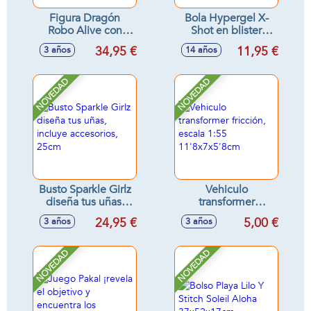
Figura Dragón
Bola Hypergel X-
Robo Alive con
Shot en blister
sonidos - Modelos
(20.000 bolas de
34,95 €
11,95 €
3 años
14 años
surtidos
gel) 12cm
NOVEDAD
NOVEDAD
Busto Sparkle Girlz
Vehiculo
diseña tus uñas,
transformer
incluye accesorios,
fricción, escala 1:55
24,95 €
5,00 €
3 años
3 años
25cm
11'8x7x5'8cm
NOVEDAD
NOVEDAD