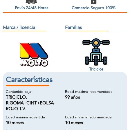
Envío 24/48 Horas
Comercio Seguro 100%
Marca / licencia
Familias
Triciclos
Características
Contenido caja
Edad maxima recomendada
TRICICLO.
99 años
R.GOMA+CINT+BOLSA
ROJO T.V.
Edad minima advertida
Edad minima recomendada
10 meses
10 meses