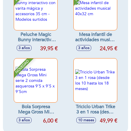
Peluche Magic
Mesa infantil de
Bunny interactivo
actividades musical
con varita mágica y
40x32 cm
39,95 €
24,95 €
3 años
3 años
accesorios 35 cm -
Modelos surtidos
NOVEDAD
Bola Sorpresa
Triciclo Urban Trike
Mega Gross Mini
3 en 1 rosa (desde
serie 2 comida
los 10 hasta los 18
6,00 €
49,99 €
3 años
10 meses
asquerosa 9'5 x 9'5
meses)
x 9'5cm