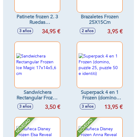
Patinete frozen 2. 3
Brazaletes Frozen
Ruedas
25X15Cm
60x46x13,50cm
34,95 €
3,95 €
3 años
2 años
Sandwichera
Superpack 4 en 1
Rectangular Frozen
Frozen (domino,
Ice Magic
puzzle 25, puzzle
3,50 €
13,95 €
3 años
3 años
17x14x5,6 cm
50 e identiti)
NOVEDAD
NOVEDAD