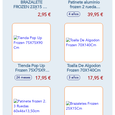
BRAZALETE
Patinete aluminio
FROZEN 23X15 CM
frozen 2 ruedas
( 3 A 6 AÑOS)
80x55,5x9,5cm -
2,95 €
39,95 €
4 años
Modelos surtidos
Tienda Pop Up
Toalla De Algodon
Frozen 75X75X90
Frozen 70X140Cm
Cm
17,95 €
17,95 €
24 meses
3 años