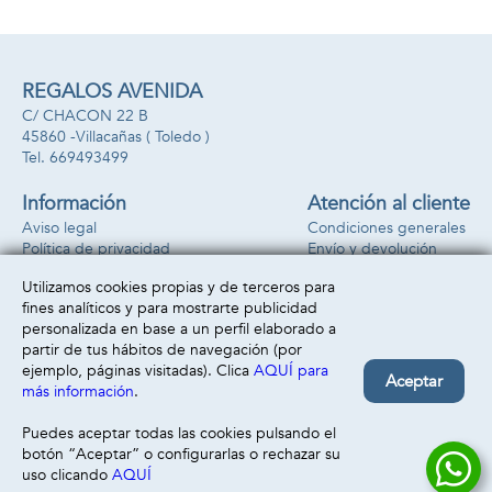
REGALOS AVENIDA
C/ CHACON 22 B
45860 -
Villacañas
( Toledo )
669493499
Información
Atención al cliente
Aviso legal
Condiciones generales
Política de privacidad
Envío y devolución
Política de cookies
Contacto
Utilizamos cookies propias y de terceros para
Formas de pago
fines analíticos y para mostrarte publicidad
personalizada en base a un perfil elaborado a
partir de tus hábitos de navegación (por
ejemplo, páginas visitadas). Clica
AQUÍ para
Aceptar
más información
.
Puedes aceptar todas las cookies pulsando el
botón “Aceptar” o configurarlas o rechazar su
uso clicando
AQUÍ