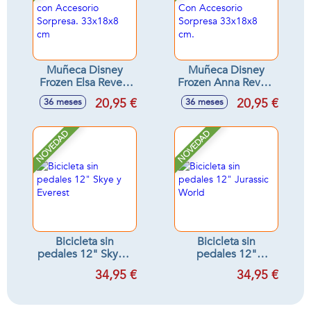
Muñeca Disney
Muñeca Disney
Frozen Elsa Reveal
Frozen Anna Reveal
con Accesorio
Con Accesorio
20,95 €
20,95 €
36 meses
36 meses
Sorpresa. 33x18x8
Sorpresa 33x18x8
cm
cm.
NOVEDAD
NOVEDAD
Bicicleta sin
Bicicleta sin
pedales 12" Skye y
pedales 12"
Everest
Jurassic World
34,95 €
34,95 €