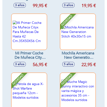
Con Mochila Para
37x52x17cm
99,95 €
19,95 €
3 años
3 años
Muñecas De Hasta
48 Cm 41X62X70
Cm
NOVEDAD
Mi Primer Coche
Mochila Americana
De Muñeca Cityx
New Generation
Para Muñecas De
Stitch 40x30x15 cm
56,95 €
22,95 €
3 años
5 años
Hasta 42
Cm.35X50X56 Cm
NOVEDAD
NOVEDAD