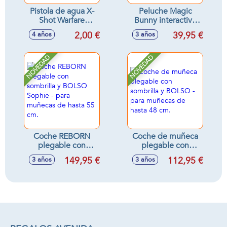
Pistola de agua X-
Peluche Magic
Shot Warfare
Bunny interactivo
pequeña 12cm -
con varita mágica y
2,00 €
39,95 €
4 años
3 años
Modelos surtidos
accesorios 35 cm -
Modelos surtidos
NOVEDAD
NOVEDAD
Coche REBORN
Coche de muñeca
plegable con
plegable con
sombrilla y BOLSO
sombrilla y BOLSO
149,95 €
112,95 €
3 años
3 años
Sophie - para
- para muñecas de
muñecas de hasta
hasta 48 cm.
55 cm.