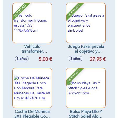
NOVEDAD
NOVEDAD
Vehiculo
Juego Pakal ¡revela
transformer
el objetivo y
fricción, escala 1:55
encuentra los
5,00 €
27,95 €
3 años
8 años
11'8x7x5'8cm
símbolos!
NOVEDAD
Coche De Muñeca
Bolso Playa Lilo Y
3X1 Plegable Coco
Stitch Soleil Aloha