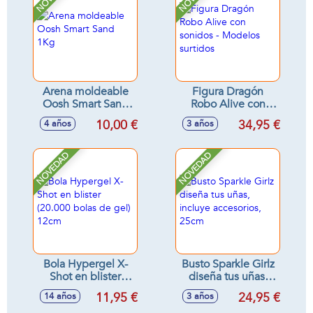
Arena moldeable
Figura Dragón
Oosh Smart Sand
Robo Alive con
1Kg
sonidos - Modelos
10,00 €
34,95 €
4 años
3 años
surtidos
NOVEDAD
NOVEDAD
Bola Hypergel X-
Busto Sparkle Girlz
Shot en blister
diseña tus uñas,
(20.000 bolas de
incluye accesorios,
11,95 €
24,95 €
14 años
3 años
gel) 12cm
25cm