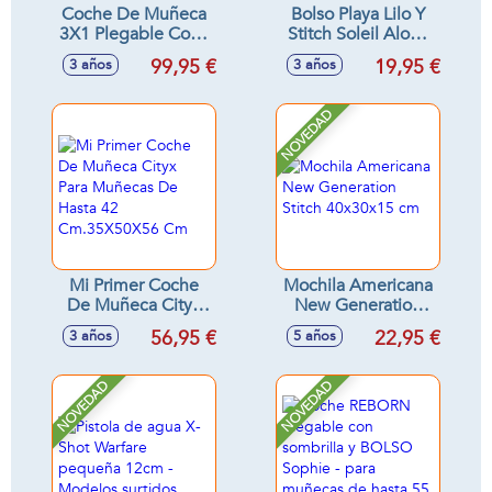
Coche De Muñeca
Bolso Playa Lilo Y
3X1 Plegable Coco
Stitch Soleil Aloha
Con Mochila Para
37x52x17cm
99,95 €
19,95 €
3 años
3 años
Muñecas De Hasta
48 Cm 41X62X70
Cm
NOVEDAD
Mi Primer Coche
Mochila Americana
De Muñeca Cityx
New Generation
Para Muñecas De
Stitch 40x30x15 cm
56,95 €
22,95 €
3 años
5 años
Hasta 42
Cm.35X50X56 Cm
NOVEDAD
NOVEDAD