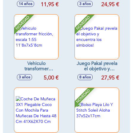
(20.000 bolas de
incluye accesorios,
11,95 €
24,95 €
14 años
3 años
gel) 12cm
25cm
NOVEDAD
NOVEDAD
Vehiculo
Juego Pakal ¡revela
transformer
el objetivo y
fricción, escala 1:55
encuentra los
5,00 €
27,95 €
3 años
8 años
11'8x7x5'8cm
símbolos!
NOVEDAD