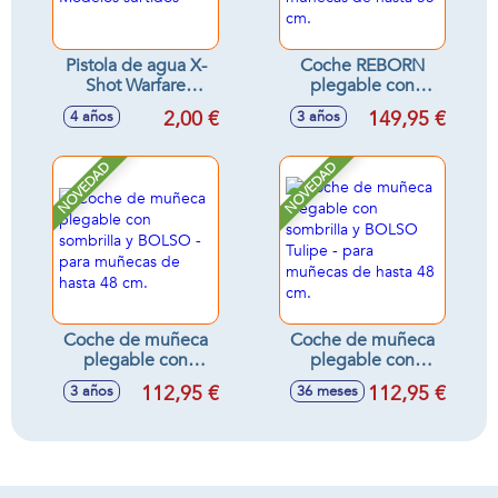
Pistola de agua X-
Coche REBORN
Shot Warfare
plegable con
pequeña 12cm -
sombrilla y BOLSO
2,00 €
149,95 €
4 años
3 años
Modelos surtidos
Sophie - para
muñecas de hasta
55 cm.
NOVEDAD
NOVEDAD
Coche de muñeca
Coche de muñeca
plegable con
plegable con
sombrilla y BOLSO
sombrilla y BOLSO
112,95 €
112,95 €
3 años
36 meses
- para muñecas de
Tulipe - para
hasta 48 cm.
muñecas de hasta
48 cm.