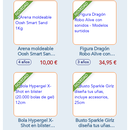
NOVEDAD
NOVEDAD
Arena moldeable
Figura Dragón
Oosh Smart Sand
Robo Alive con
1Kg
sonidos - Modelos
10,00 €
34,95 €
4 años
3 años
surtidos
NOVEDAD
NOVEDAD
Bola Hypergel X-
Busto Sparkle Girlz
Shot en blister
diseña tus uñas,