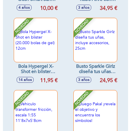
1Kg
sonidos - Modelos
10,00 €
34,95 €
4 años
3 años
surtidos
NOVEDAD
NOVEDAD
Bola Hypergel X-
Busto Sparkle Girlz
Shot en blister
diseña tus uñas,
(20.000 bolas de
incluye accesorios,
11,95 €
24,95 €
14 años
3 años
gel) 12cm
25cm
NOVEDAD
NOVEDAD