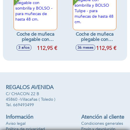
Coche de muñeca
Coche de muñeca
plegable con
plegable con
sombrilla y BOLSO
sombrilla y BOLSO
112,95 €
112,95 €
3 años
36 meses
- para muñecas de
Tulipe - para
hasta 48 cm.
muñecas de hasta
48 cm.
REGALOS AVENIDA
C/ CHACON 22 B
45860 -
Villacañas
( Toledo )
669493499
Información
Atención al cliente
Aviso legal
Condiciones generales
Política de privacidad
Envío y devolución