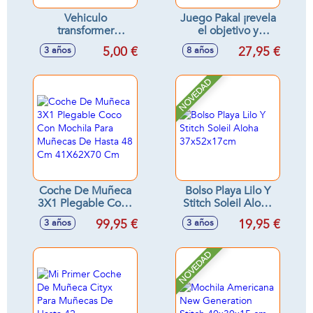
Vehiculo
Juego Pakal ¡revela
transformer
el objetivo y
fricción, escala 1:55
encuentra los
5,00 €
27,95 €
3 años
8 años
11'8x7x5'8cm
símbolos!
NOVEDAD
Coche De Muñeca
Bolso Playa Lilo Y
3X1 Plegable Coco
Stitch Soleil Aloha
Con Mochila Para
37x52x17cm
99,95 €
19,95 €
3 años
3 años
Muñecas De Hasta
48 Cm 41X62X70
Cm
NOVEDAD