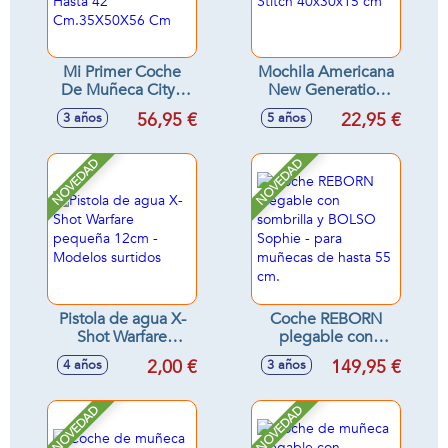
Mi Primer Coche
Mochila Americana
De Muñeca Cityx
New Generation
Para Muñecas De
Stitch 40x30x15 cm
56,95 €
22,95 €
3 años
5 años
Hasta 42
Cm.35X50X56 Cm
NOVEDAD
NOVEDAD
Pistola de agua X-
Coche REBORN
Shot Warfare
plegable con
pequeña 12cm -
sombrilla y BOLSO
2,00 €
149,95 €
4 años
3 años
Modelos surtidos
Sophie - para
muñecas de hasta
55 cm.
NOVEDAD
NOVEDAD