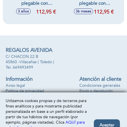
plegable con
plegable con
sombrilla y BOLSO
sombrilla y BOLSO
112,95 €
112,95 €
3 años
36 meses
- para muñecas de
Tulipe - para
hasta 48 cm.
muñecas de hasta
48 cm.
REGALOS AVENIDA
C/ CHACON 22 B
45860 -
Villacañas
( Toledo )
669493499
Información
Atención al cliente
Aviso legal
Condiciones generales
Política de privacidad
Envío y devolución
Política de cookies
Contacto
Utilizamos cookies propias y de terceros para
Formas de pago
fines analíticos y para mostrarte publicidad
personalizada en base a un perfil elaborado a
partir de tus hábitos de navegación (por
ejemplo, páginas visitadas). Clica
AQUÍ para
Aceptar