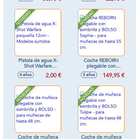
Hasta 42
Cm.35X50X56 Cm
NOVEDAD
NOVEDAD
Pistola de agua X-
Coche REBORN
Shot Warfare
plegable con
pequeña 12cm -
sombrilla y BOLSO
2,00 €
149,95 €
4 años
3 años
Modelos surtidos
Sophie - para
muñecas de hasta
55 cm.
NOVEDAD
NOVEDAD
Coche de muñeca
Coche de muñeca