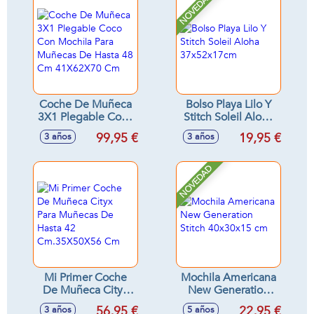
NOVEDAD
Coche De Muñeca
Bolso Playa Lilo Y
3X1 Plegable Coco
Stitch Soleil Aloha
Con Mochila Para
37x52x17cm
99,95 €
19,95 €
3 años
3 años
Muñecas De Hasta
48 Cm 41X62X70
Cm
NOVEDAD
Mi Primer Coche
Mochila Americana
De Muñeca Cityx
New Generation
Para Muñecas De
Stitch 40x30x15 cm
56,95 €
22,95 €
3 años
5 años