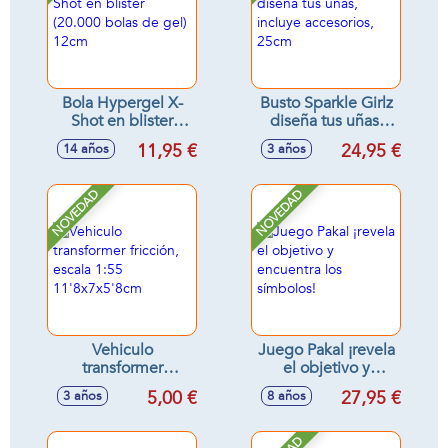
Bola Hypergel X-
Busto Sparkle Girlz
Shot en blister
diseña tus uñas,
(20.000 bolas de
incluye accesorios,
11,95 €
24,95 €
14 años
3 años
gel) 12cm
25cm
NOVEDAD
NOVEDAD
Vehiculo
Juego Pakal ¡revela
transformer
el objetivo y
fricción, escala 1:55
encuentra los
5,00 €
27,95 €
3 años
8 años
11'8x7x5'8cm
símbolos!