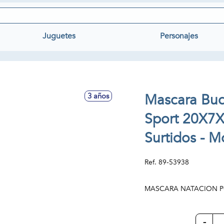
Juguetes
Personajes
Mascara Buc
3 años
Sport 20X7
Surtidos - M
Ref.
89-53938
MASCARA NATACION P
-