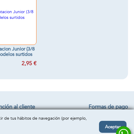
acion Junior (3/8
Modelos surtidos
2,95 €
ción al cliente
Formas de pago
iciones generales
rtir de tus hábitos de navegación (por ejemplo,
o y devolución
acto
Aceptar