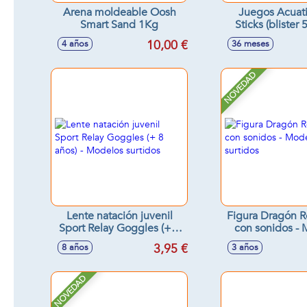
Arena moldeable Oosh
Juegos Acuat
Smart Sand 1Kg
Sticks (blister 
10,00 €
4 años
36 meses
NOVEDAD
Lente natación juvenil
Figura Dragón R
Sport Relay Goggles (+ 8
con sonidos -
años) - Modelos surtidos
surtido
3,95 €
8 años
3 años
NOVEDAD