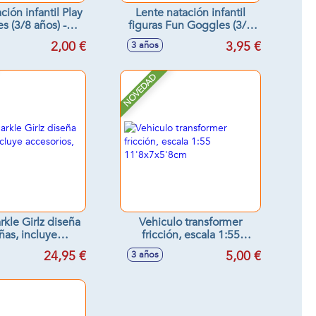
ción infantil Play
Lente natación infantil
 (3/8 años) -
figuras Fun Goggles (3/8
os surtidos
años) - Modelos surtidos
2,00 €
3,95 €
3 años
NOVEDAD
rkle Girlz diseña
Vehiculo transformer
ñas, incluye
fricción, escala 1:55
orios, 25cm
11'8x7x5'8cm
24,95 €
5,00 €
3 años