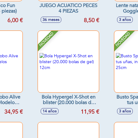
ico Fun
JUEGO ACUATICO PECES
Lente nata
5 piezas)
4 PIEZAS
Goggles
Model
6,00 €
8,50 €
36 meses
3 años
NOVEDAD
NOVEDAD
obo Alive
Bola Hypergel X-Shot en
Busto Spa
 Modelos
blister (20.000 bolas de
tus u
s
gel) 12cm
acces
34,95 €
11,95 €
14 años
3 años