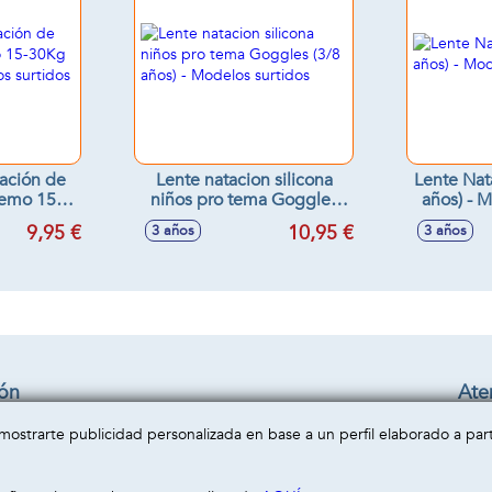
tación de
Lente natacion silicona
Lente Nat
Nemo 15-
niños pro tema Goggles
años) - 
 Modelos
(3/8 años) - Modelos
9,95 €
10,95 €
3 años
3 años
s
surtidos
ión
Aten
Cond
a mostrarte publicidad personalizada en base a un perfil elaborado a pa
privacidad
Enví
cookies
Cont