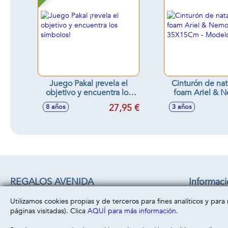
Juego Pakal ¡revela el
Cinturón de na
objetivo y encuentra los
foam Ariel & 
símbolos!
30Kg 35X15Cm -
27,95 €
8 años
3 años
surtido
REGALOS AVENIDA
Informac
C/ CHACON 22 B
Aviso legal
Utilizamos cookies propias y de terceros para fines analíticos y par
45860 -
Villacañas
( Toledo )
Política de 
páginas visitadas). Clica
AQUÍ para más información
.
669493499
Política de 