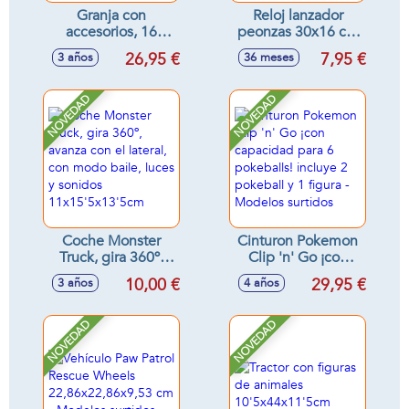
Granja con
Reloj lanzador
accesorios, 16
peonzas 30x16 cm
piezas, luces y
- Modelos surtidos
26,95 €
7,95 €
3 años
36 meses
sonidos - Modelos
surtidos
NOVEDAD
NOVEDAD
Coche Monster
Cinturon Pokemon
Truck, gira 360º,
Clip 'n' Go ¡con
avanza con el
capacidad para 6
10,00 €
29,95 €
3 años
4 años
lateral, con modo
pokeballs! incluye
baile, luces y
2 pokeball y 1
sonidos
figura - Modelos
NOVEDAD
NOVEDAD
11x15'5x13'5cm
surtidos