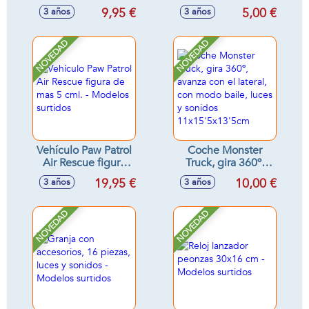
Aniversario Serie 1.
fricción, escala 1:55
9,95 €
5,00 €
3 años
3 años
3,5 cm - Modelos
11'8x7x5'8cm
surtidos
NOVEDAD
NOVEDAD
Vehículo Paw Patrol
Coche Monster
Air Rescue figura
Truck, gira 360º,
de mas 5 cml. -
avanza con el
19,95 €
10,00 €
3 años
3 años
Modelos surtidos
lateral, con modo
baile, luces y
sonidos
NOVEDAD
NOVEDAD
11x15'5x13'5cm