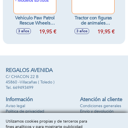
Vehículo Paw Patrol
Tractor con figuras
Rescue Wheels
de animales
22,86x22,86x9,53
10'5x44x11'5cm
19,95 €
19,95 €
3 años
3 años
cm - Modelos
surtidos
REGALOS AVENIDA
C/ CHACON 22 B
45860 -
Villacañas
( Toledo )
669493499
Información
Atención al cliente
Aviso legal
Condiciones generales
Política de privacidad
Envío y devolución
Política de cookies
Contacto
Utilizamos cookies propias y de terceros para
Formas de pago
fines analíticos y para mostrarte publicidad