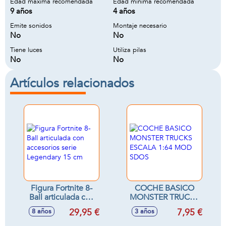
Edad maxima recomendada
Edad minima recomendada
9 años
4 años
Emite sonidos
Montaje necesario
No
No
Tiene luces
Utiliza pilas
No
No
Artículos relacionados
Figura Fortnite 8-
COCHE BASICO
Ball articulada con
MONSTER TRUCKS
accesorios serie
ESCALA 1:64 MOD
29,95 €
7,95 €
8 años
3 años
Legendary 15 cm
SDOS