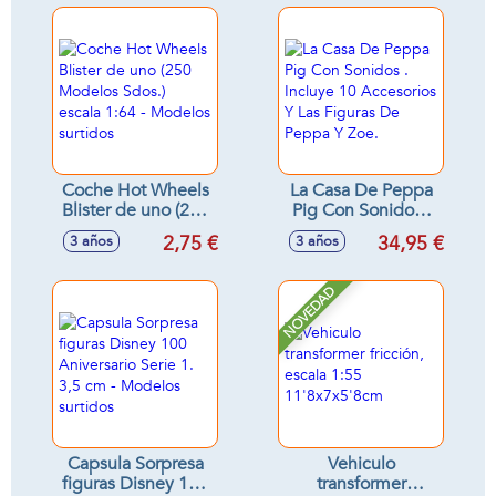
Coche Hot Wheels
La Casa De Peppa
Blister de uno (250
Pig Con Sonidos .
Modelos Sdos.)
Incluye 10
2,75 €
34,95 €
3 años
3 años
escala 1:64 -
Accesorios Y Las
Modelos surtidos
Figuras De Peppa Y
Zoe.
NOVEDAD
Capsula Sorpresa
Vehiculo
figuras Disney 100
transformer